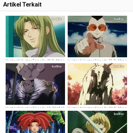
Artikel Terkait
Hunter X Hunter Episode 40 Dubbing
Hunter X Hunter Episode 21 Dubbing
Indonesia
Indonesia
Hunter X Hunter Episode 68 (OVA 1)
Hunter X Hunter Episode 33 Dubbing
Dubbing Indonesia [Remastered]
Indonesia