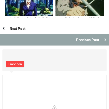
Hunter X Hunter Episode 34 Dubbing
Hunter X Hunter Episode 27 Dubbing
Indonesia
Indonesia
Next Post
Previous Post
Emoticon