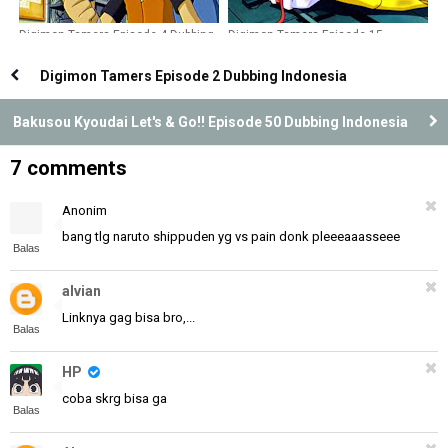
Digimon Tamers Episode 4 Dubbing
Digimon Tamers Episode 15
Indonesia
Dubbing Indonesia
Digimon Tamers Episode 2 Dubbing Indonesia
Bakusou Kyoudai Let's & Go!! Episode 50 Dubbing Indonesia
7 comments
Anonim
bang tlg naruto shippuden yg vs pain donk pleeeaaasseee
Balas
alvian
Linknya gag bisa bro,...
Balas
HP
coba skrg bisa ga
Balas