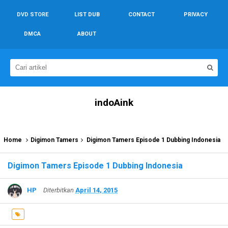
DVD STORE
LIST DUB
CONTACT
PRIVACY
DMCA
ABOUT
indoAink
Home
Digimon Tamers
Digimon Tamers Episode 1 Dubbing Indonesia
Digimon Tamers Episode 1 Dubbing Indonesia
HP
Diterbitkan
April 14, 2015