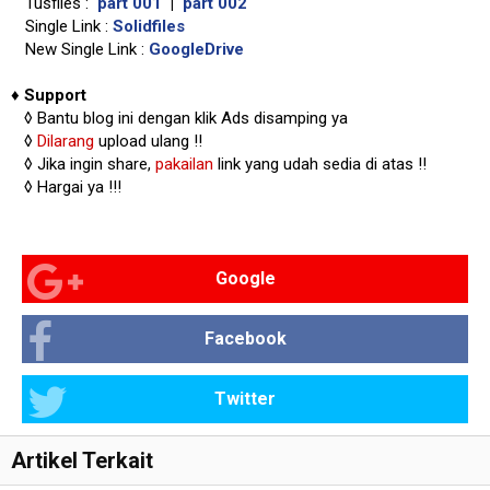
Tusfiles :
part 001
|
part 002
Single Link :
Solidfiles
New Single Link :
GoogleDrive
♦
Support
◊
Bantu blog ini dengan klik Ads disamping ya
◊
Dilarang
upload ulang !!
◊ Jika ingin share,
pakailan
link yang udah sedia di atas
!!
◊ Hargai ya !!!
Google
Facebook
Twitter
Artikel Terkait