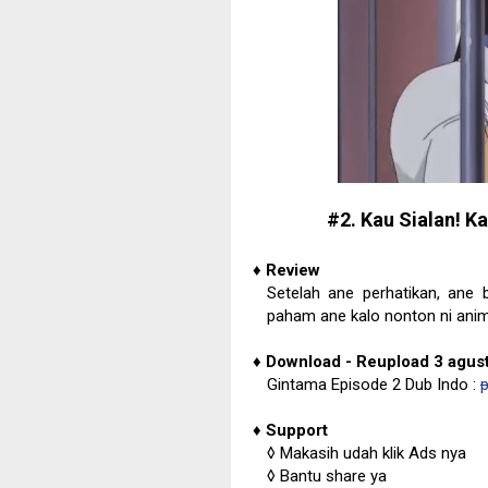
#2. Kau Sialan! K
♦
Review
Setelah ane perhatikan, ane 
paham ane kalo nonton ni anim
♦
Download - Reupload 3 agus
Gintama Episode 2 Dub Indo :
p
♦
Support
◊
Makasih udah klik Ads nya
◊
Bantu share ya