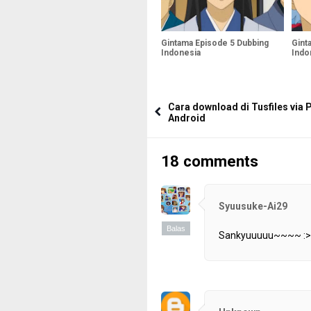
Gintama Episode 5 Dubbing
Gint
Indonesia
Indo
Cara download di Tusfiles via 
Android
18 comments
Syuusuke-Ai29
Balas
Sankyuuuuu~~~~ :>