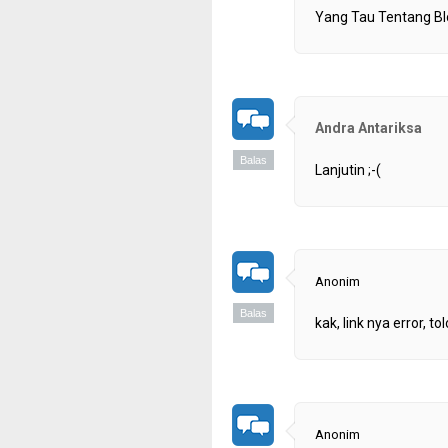
Yang Tau Tentang Blo
Andra Antariksa
Balas
Lanjutin ;-(
Anonim
Balas
kak, link nya error, t
Anonim