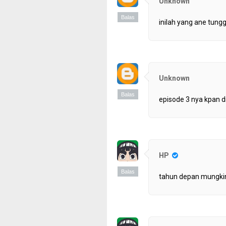
Unknown
Balas
inilah yang ane tung
Unknown
Balas
episode 3 nya kpan d
HP
Balas
tahun depan mungkin.