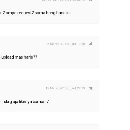
gu2 ampe request2 sama bang harie ini
8 Maret 2015 pukul 10.50
i upload mas harie??
12 Maret 2015 pukul 22.19
. skrg aja likenya cuman 7..