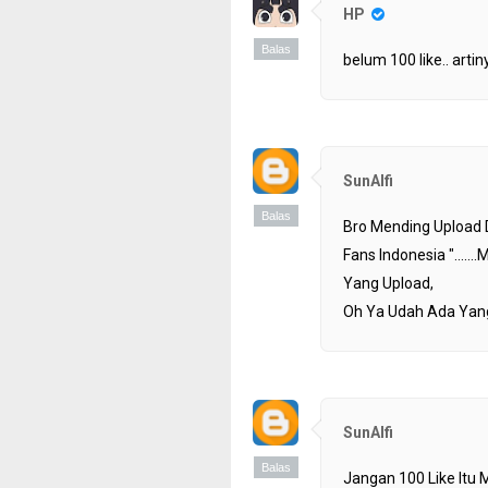
HP
Balas
belum 100 like.. artin
SunAlfi
Balas
Bro Mending Upload D
Fans Indonesia ".....
Yang Upload,
Oh Ya Udah Ada Yan
SunAlfi
Balas
Jangan 100 Like Itu 