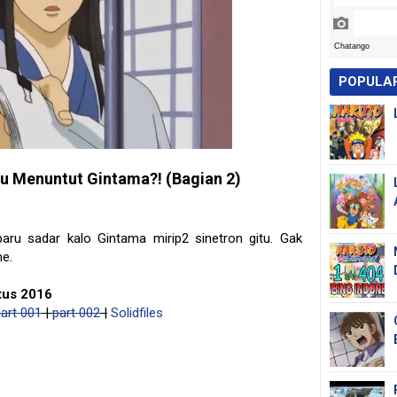
POPULA
au Menuntut Gintama?! (Bagian 2)
baru sadar kalo Gintama mirip2 sinetron gitu. Gak
e.
tus 2016
art 001
|
part 002
|
Solidfiles