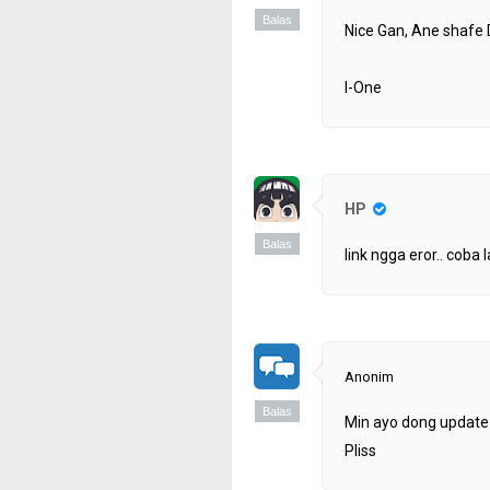
Balas
Nice Gan, Ane shafe 
I-One
HP
Balas
link ngga eror.. coba l
Anonim
Balas
Min ayo dong update 
Pliss