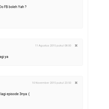
Do FB boleh Yah ?
11 Agustus 2015 pukul 08.00
agi ya
10 November 2015 pukul 23.50
lagi episode 3nya :(