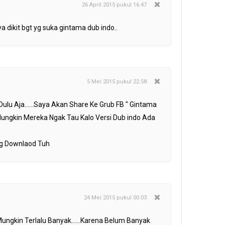
26 April 2015 pukul 16.47
ya dikit bgt yg suka gintama dub indo..
5 Mei 2015 pukul 22.58
ulu Aja......Saya Akan Share Ke Grub FB " Gintama
..Mungkin Mereka Ngak Tau Kalo Versi Dub indo Ada
g Downlaod Tuh
24 Mei 2015 pukul 00.03
Mungkin Terlalu Banyak......Karena Belum Banyak