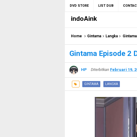
DVD STORE
LIST DUB
CONTAC
indoAink
Home
Gintama
Langka
Gintama
Gintama Episode 2 
HP
Diterbitkan
Februari 19, 
GINTAMA
LANGKA