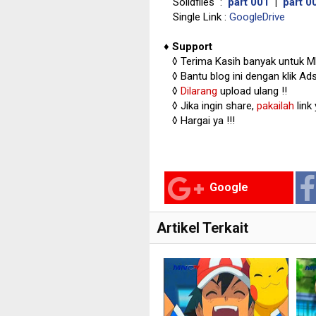
Solidfiles :
part 001
|
part 0
Single Link :
GoogleDrive
♦
Support
◊
Terima Kasih banyak untuk 
◊
Bantu blog ini dengan klik Ad
◊
Dilarang
upload ulang !!
◊ Jika ingin share,
pakailah
link
◊ Hargai ya !!!
Google
Artikel Terkait