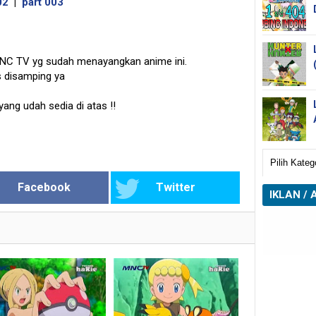
02
|
part 003
MNC TV yg sudah menayangkan anime ini.
s disamping ya
 yang udah sedia di atas
!!
Facebook
Twitter
IKLAN / 