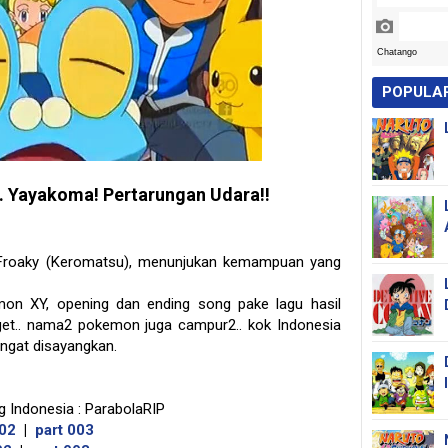
POPULA
. Yayakoma! Pertarungan Udara!!
 Froaky (Keromatsu), menunjukan kemampuan yang
on XY, opening dan ending song pake lagu hasil
get.. nama2 pokemon juga campur2.. kok Indonesia
angat disayangkan.
 Indonesia : ParabolaRIP
002
|
part 003