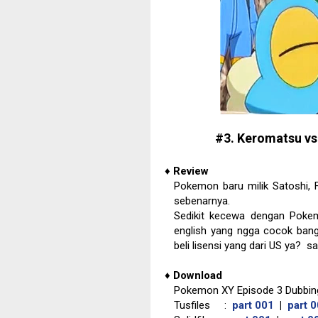
#3. Keromatsu vs
♦
Review
Pokemon baru milik Satoshi,
sebenarnya.
Sedikit kecewa dengan Pokem
english yang ngga cocok ban
beli lisensi yang dari US ya? s
♦
Download
Pokemon XY Episode 3 Dubbing
Tusfiles :
part 001
|
part 