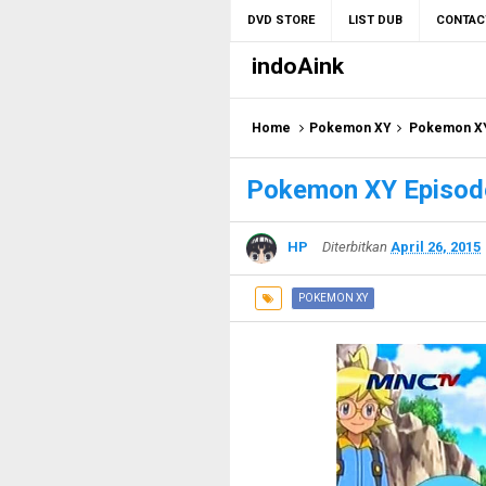
DVD STORE
LIST DUB
CONTAC
indoAink
Home
Pokemon XY
Pokemon XY 
Pokemon XY Episode
HP
Diterbitkan
April 26, 2015
POKEMON XY