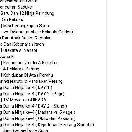
 Penyelamatan Gaara
 Pencarian Sasuke
 Baru Dan 12 Ninja Pelindung
n Dan Kakuzu
er ] Misi Penangkapan Sanbi
e vs. Deidara (include Kakashi Gaiden)
iya Dan Anak Dalam Ramalan
ke Dan Kebenaran Itachi
r ] Utakata si Nanabi
Akatsuki
ler ] Kenangan Naruto & Konoha
e & Deklarasi Perang
er ] Kehidupan Di Atas Perahu
urinki Naruto & Persiapan Perang
g Dunia Ninja ke-4 ( DAY 1 )
 Dunia Ninja ke-4 ( DAY 2 - Pagi )
ler ] TV Movies - CHIKARA
g Dunia Ninja ke-4 ( DAY 2 - Siang )
g Dunia Ninja ke-4 ( Madara vs 5 Kage )
g Dunia Ninja ke-4 ( Obito dan Kakashi )
g Dunia Ninja ke-4 ( Keputusan Seorang Shinobi )
er ] Ujian Chunin Desa Suna