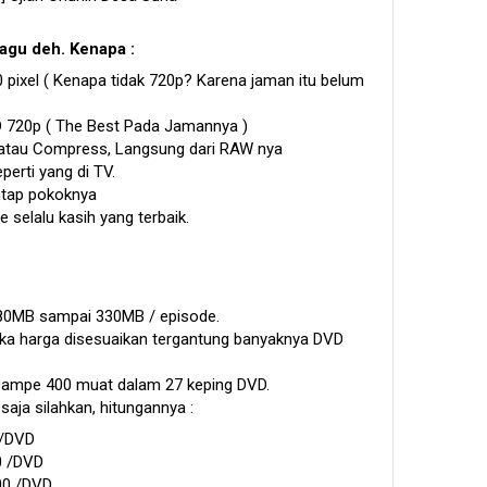
agu deh. Kenapa :
0 pixel ( Kenapa tidak 720p? Karena jaman itu belum
D 720p ( The Best Pada Jamannya )
atau Compress, Langsung dari RAW nya
erti yang di TV.
ntap pokoknya
 selalu kasih yang terbaik.
280MB sampai 330MB / episode.
maka harga disesuaikan tergantung banyaknya DVD
1 sampe 400 muat dalam 27 keping DVD.
saja silahkan, hitungannya :
 /DVD
0 /DVD
00 /DVD