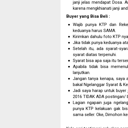
janji jelas mendapat Dosa. 
karena mengkhianati janji an
Buyer yang Bisa Beli :
Wajib punya KTP dan Reke
keduanya harus SAMA.
Kirimkan dahulu foto KTP ny
Jika tidak punya keduanya ata
Setelah itu, ada syarat-sy
syarat diatas terpenuhi.
Syarat bisa apa saja itu ters
Apabila tidak bisa memen
lanjutkan.
Jangan tanya kenapa, saya a
bakal Ngelanggar Syarat & Ket
Jadi saya harap untuk buyer
2016 TIDAK ADA postingan/ b
Lagian ngapain juga ngelan
punya KTP kelakuan gak bisa
sama seller. Oke, Dimohon ke