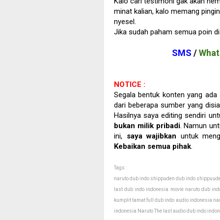
Kalo cari testimoni gak akan nem
minat kalian, kalo memang pingin 
nyesel.
Jika sudah paham semua poin diat
SMS
/
What
NOTICE :
Segala bentuk konten yang ad
dari beberapa sumber yang disi
Hasilnya saya editing sendiri untu
bukan milik pribadi
. Namun unt
ini,
saya wajibkan
untuk meng
Kebaikan semua pihak
.
Tags :
naruto dub indo shippuden dub indo shippuude
last dub indo indonesia movie naruto dub in
kumplit tamat full dub indo audio indonesia n
indonesia Naruto The last audio dub indo indo