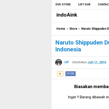
DVD STORE
LIST DUB
CONTAC
indoAink
Home
Store
Naruto Shippuden D
Naruto Shippuden D
Indonesia
HP
Diterbitkan
Juli 11, 2016
STORE
Biasakan membac
Ingat !! Barang dibawah in