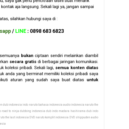
u, saya gak perlu pencitraan disini buat menarik
kontak aja langsung. Sekali lagi ya, jangan sampai
as, silahkan hubungi saya di :
sapp
/
LINE
: 0898 683 6823
a semuanya
bukan
ciptaan sendiri melainkan diambil
arkan
secara gratis
di berbagai jaringan komunikasi.
k koleksi pribadi. Sekali lagi,
semua konten diatas
uk anda yang berminat memiliki koleksi pribadi saya
ikuti aturan yang sudah saya buat diatas
untuk
n dub indonesia indo naruto bahasa indonesia audio indonesia naruto the
do road to ninja dubbing indonesia dub indo madara hashirama dub indo
aruto the last indonesia DVD naruto komplit indonesia DVD shippuden audio
nesia