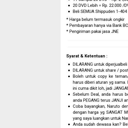
20 DVD Lebih = Rp. 22.000 /
Beli SEMUA Shippuden 1-404
* Harga belum termasuk ongkir
* Pembayaran hanya via Bank B
* Pengiriman pakai jasa JNE
Syarat & Ketentuan :
DILARANG untuk diperjualbeli
DILARANG untuk share / posti
Boleh untuk copy ke teman/ 
harus diberi aturan yg sama.
ini cuma dikit loh, jadi J
Sebelum Deal, anda harus be
anda PEGANG terus JANJI an
Coba bayangkan, Naruto den
dengan harga yg SANGAT MU
yang saya luangkan untuk Nar
Anda sudah dewasa kan? Belu