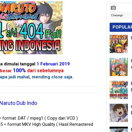
POPULA
a dimulai tanggal
1 Februari 2019
100%
dari sebelumnya
ebesar
apa jadi mahal, mending close saja.
Naruto Dub Indo
= format .DAT / mpeg1 ( Copy dari VCD )
5 = format MKV High Quality ( Hasil Remastered