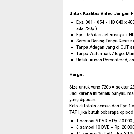
Untuk Kualitas Video Jangan R
Eps. 001 - 054 = HQ 640 x 48
ada 720p )
Eps. 055 dan seterusnya = H
Semua Bening Tanpa Resize 
Tanpa Adegan yang di CUT sep
Tanpa Watermark / logo, Ma
Untuk urusan Remastered, ane
Harga :
Size untuk yang 720p = sekitar 
Jadi karena ini terlalu banyak, 
yang dipesan.
Kalo di totalin semua dari Eps.
TAPI, jika butuh beberapa episod 
1 sampai 5 DVD = Rp. 30.000
6 sampai 10 DVD = Rp. 28.00
11 sampai 20 DVD = Rp. 24,0