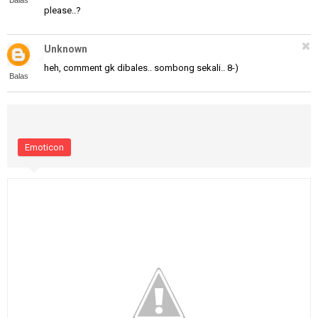
Balas
please..?
Unknown
heh, comment gk dibales.. sombong sekali.. 8-)
Balas
Emoticon