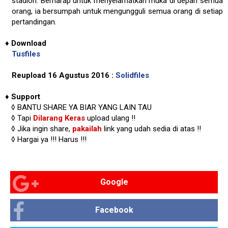
stadion. Berharap untuk menyelamatkan muka di depan semua
orang, ia bersumpah untuk mengungguli semua orang di setiap
pertandingan.
♦
Download
Tusfiles
Reupload 16 Agustus 2016 :
Solidfiles
♦
Support
◊
BANTU SHARE YA BIAR YANG LAIN TAU
◊ Tapi
Dilarang Keras
upload ulang !!
◊ Jika ingin share,
pakailah
link yang udah sedia di atas
!!
◊ Hargai ya !!!
Harus !!!
Google
Facebook