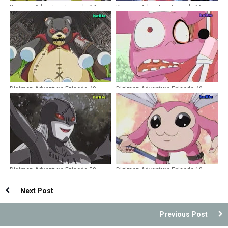
Digimon Adventure Episode 34
Digimon Adventure Episode 11
Dubbing Indonesia
Dubbing Indonesia
Digimon Adventure Episode 49
Digimon Adventure Episode 40
Dubbing Indonesia
Dubbing Indonesia
Digimon Adventure Episode 50
Digimon Adventure Episode 18
Dubbing Indonesia
Dubbing Indonesia
Next Post
Previous Post