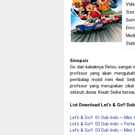
Vide
Size
Sum
Enco
Medi
Stat
Sinopsis
Go dan kakaknya Retsu sangat m
profesor yang akan mengubah
pembalap mobil mini 4wd. Sei
profesor yang merupakan cikal
seluruh dunia. Kisah Seiba bersa
List Download
Let's & Go!!
Dubb
Let's & Go!! 01 Dub Indo ~ Mini
Let's & Go!! 02 Dub Indo ~ Perta
Let's & Go!! 03 Dub Indo ~ Mini