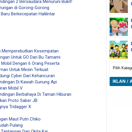
andingan 2 Bersaudara Menuruni Bukit!
arungan di Gorong-Gorong
 Baru Berkecepatan Halilintar
tsu Memperebutkan Kesempatan
tangan Untuk GO Dari Bu Tamami
p Mobil Dengan 6 Orang Peserta
aman Untuk Mesin Terkuat
ndungi Cyber Dari Kehancuran
IKLAN / 
andingan Di Kawah Gunung Api
iran Mobil V
andingan Berbahaya Di Taman Hiburan
hkan Proto Saber JB
gnya Tridagger X
ngan Maut Putri Chiko
Sudah Pulang
 Tantangan Dari Okita Kai