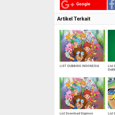
Google
Artikel Terkait
LIST DUBBING INDONESIA
List
Dubb
List Download Digimon
List