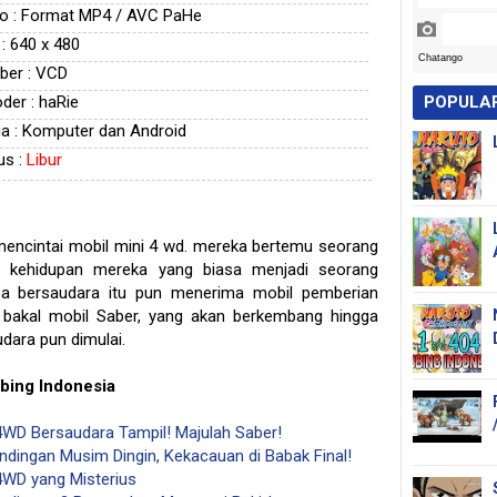
o : Format MP4 / AVC PaHe
 : 640 x 480
ber : VCD
der : haRie
POPULA
a : Komputer dan Android
us :
Libur
encintai mobil mini 4 wd. mereka bertemu seorang
 kehidupan mereka yang biasa menjadi seorang
ba bersaudara itu pun menerima mobil pemberian
 bakal mobil Saber, yang akan berkembang hingga
udara pun dimulai.
ing Indonesia
 4WD Bersaudara Tampil! Majulah Saber!
ndingan Musim Dingin, Kekacauan di Babak Final!
 4WD yang Misterius