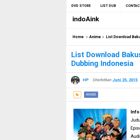
DVD STORE
LIST DUB
CONTAC
indoAink
Home
Anime
List Download Baku
List Download Bakus
Dubbing Indonesia
HP
Diterbitkan
Juni 25, 2015
ANIME
Info
Judu
Epis
Audi