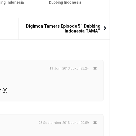
ing Indonesia
Dubbing Indonesia
Digimon Tamers Episode 51 Dubbing
Indonesia TAMAT
11 Juni 2013 pukul 23.24
 (y)
25 September 2013 pukul 00.59