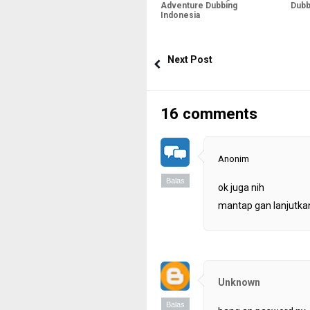
Adventure Dubbing
Dubb
Indonesia
Next Post
16 comments
Anonim
Balas
ok juga nih
mantap gan lanjutkan
Unknown
Balas