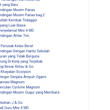
X yang Baru
tandingan Musim Panas
tandingan Musim Panas bag.2
itlah Kembali Tridagger
yang Luar Biasa
Penyelamat Mini 4 WD
andingan Antar Tim
 Perusak Kelas Berat
andingan Dengan Hantu Sekolah
turan yang Tidak Berguna
rung Di Kenji yang Terjebak
tegi Besar Retsu & Go
l Khayalan Scorpion
Stinger Senjata Ampuh Ogami
nkarnasi Magnum
munculan Cyclone Magnum
tandingan Musim Gugur yang Membara
lisihan J & Go
adi Guru Mini 4 WD