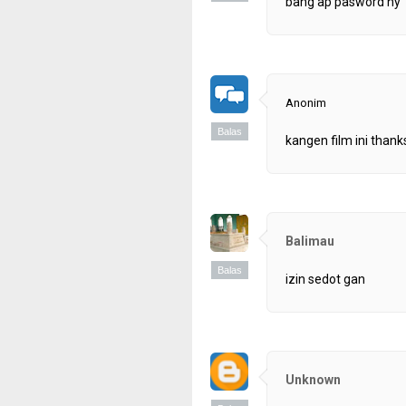
bang ap pasword ny
Anonim
Balas
kangen film ini thank
Balimau
Balas
izin sedot gan
Unknown