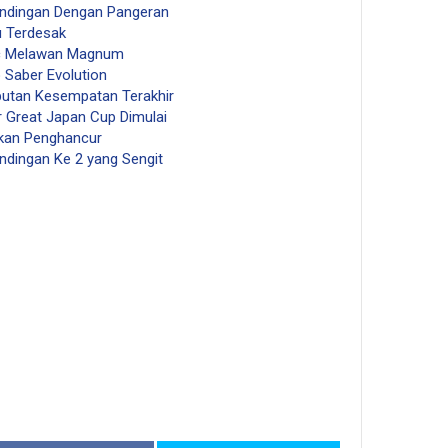
tandingan Dengan Pangeran
u Terdesak
nic Melawan Magnum
 Saber Evolution
butan Kesempatan Terakhir
r Great Japan Cup Dimulai
ukan Penghancur
andingan Ke 2 yang Sengit